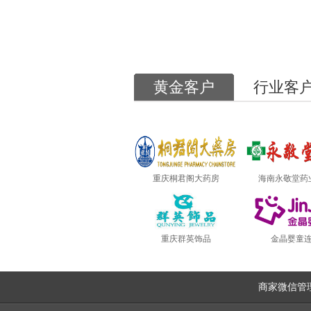
黄金客户
行业客
重庆桐君阁大药房
海南永敬堂药
重庆群英饰品
金晶婴童
商家微信管