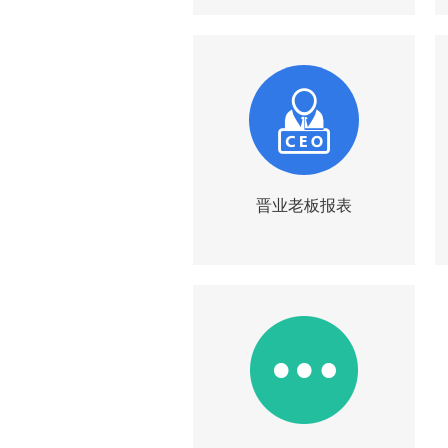
晋业老板报表
|
|
简介
试用
询价