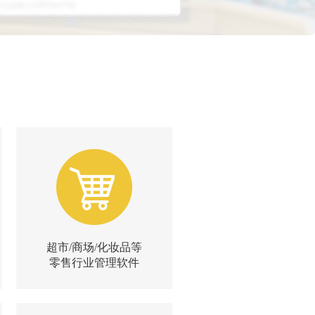
超市/商场/化妆品等
|
|
简介
试用
询价
零售行业管理软件