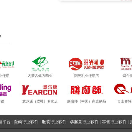
户
业连锁
内蒙古健方药业
阳光乳业连锁店
烟台
连锁
意尔康（皮鞋）专卖店
膳魔师（中国）家庭制品
青山寨特
理平台
|
医药行业软件
|
服装行业软件
|
孕婴童行业软件
|
零售行业软件
|