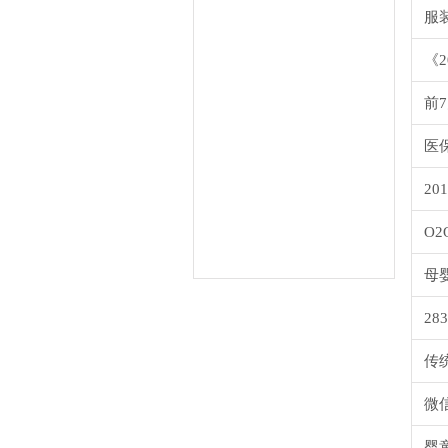
服
《
前
医
2
O
母
2
传
微
婴