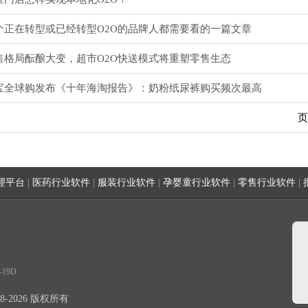
个正在转型或已经转型O2O的品牌人都需要看的一篇文章
售格局酝酿大变，超市O2O快送模式将重塑零售生态
宝全球购发布《十年海淘报告》：奶粉纸尿裤购买频次最高
理平台
|
医药行业软件
|
服装行业软件
|
孕婴童行业软件
|
零售行业软件
|
19D
8-2026 版权所有