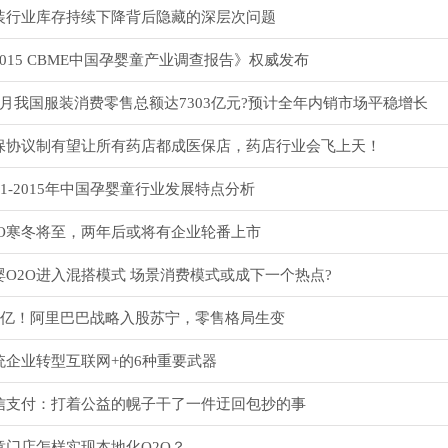
装行业库存持续下降背后隐藏的深层次问题
2015 CBME中国孕婴童产业调查报告》权威发布
7月我国服装消费零售总额达7303亿元?预计全年内销市场平稳增长
保协议制有望让所有药店都成医保店，药店行业会飞上天！
011-2015年中国孕婴童行业发展特点分析
2O寒冬将至，两年后或将有企业轮番上市
婴O2O进入混搭模式 场景消费模式或成下一个热点?
83亿！阿里巴巴战略入股苏宁，零售格局生变
统企业转型互联网+的6种重要武器
信支付：打着公益的幌子干了一件迂回包抄的事
童门店怎样实现本地化O2O？